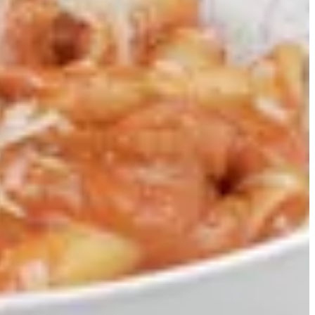
المقبلات
الباستا
ساندويتشات
سلايدر
حلويات
تشيز كيك
كريب
بان كيك & وافل
المشروبات
وجبات الأطفال
الباستا
باستا دجاج مقرمش
فينوشيني مشروم باستا