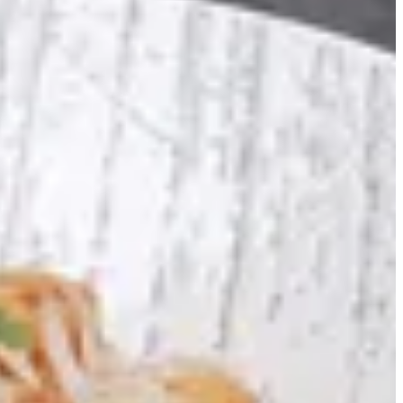
الباستا
الجرانولا
كاكاو
التجمعات
سلطة