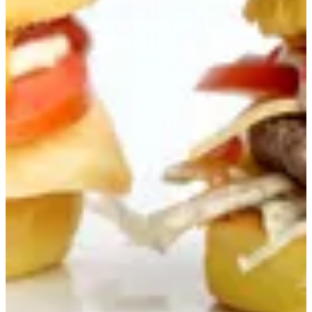
سلطة
المقبلات
الباستا
ساندويتشات
سلايدر
حلويات
تشيز كيك
كريب
بان كيك & وافل
المشروبات
وجبات الأطفال
سلايدر
سلايدر دجاج براون دايموند