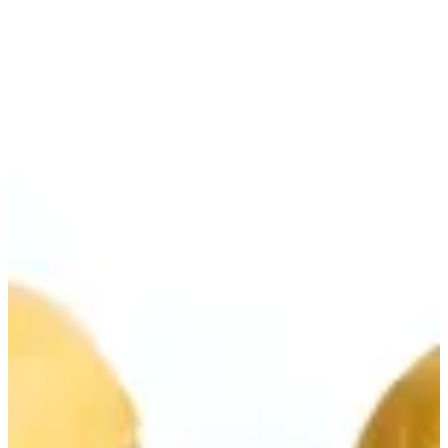
سلايدر
الجرانولا
كاكاو
التجمعات