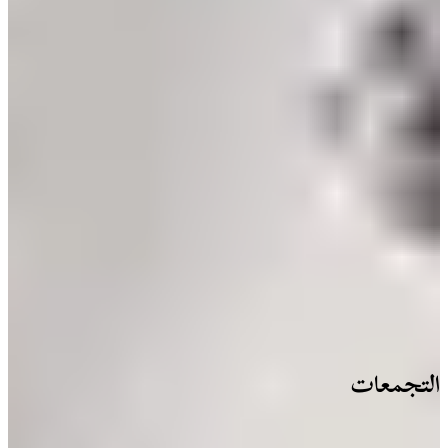
التجمعات