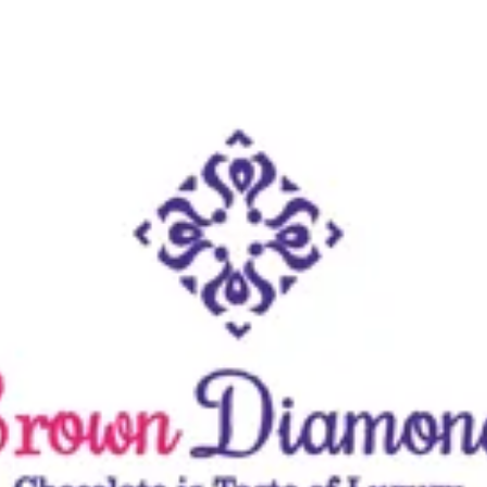
دخول
طلبك