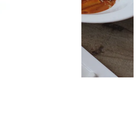
مساعدة
الفروع
سياسة الخصوصية
سياسة التوصيل والإلغاء
شروط الخدمة
رقم الترخيص التجاري 20163464
© 2026 براون دايموند · جميع الحقوق محفوظة.
مدعم من زيدا®